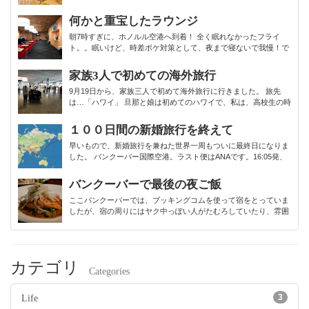
ク状態。。何をしても泣きわめく娘を目の前にして、いつもと違
う様子に心配…。私も泣きたいくらいでした。 翌日、約束の時間
何かと重宝したラウンジ
より遅れてしまい...
朝7時すぎに、ホノルル空港へ到着！ 全く眠れなかったフライ
ト。。眠いけど、時差ボケ対策として、夜まで寝ないで我慢！で
す。 嫁が前回の記事でも書いていますが、今回は自転車を二台輪
行で持って来ています。当然、空港からのザ・バスには乗れない
家族3人で初めての海外旅行
ので、あらかじめタ...
9月19日から、家族三人で初めて海外旅行に行きました。 旅先
は…「ハワイ」 旦那と娘は初めてのハワイで、私は、高校生の時
に家族が当てた年賀はがきのお年玉商品「ハワイ旅行」以来の２
回目です。 娘は、1歳4か月で飛行機未経験なのでどうなるや
１００日間の新婚旅行を終えて
ら…不安な私。 ...
早いもので、新婚旅行を兼ねた世界一周もついに最終日になりま
した。 バンクーバー国際空港。ラスト便はANAです。16:05発、
翌日の18:45着。約11時間かけて日付変更線を超えて東京へ戻り
ます。 そして11/1、羽田空港到着！ついに地球を一周しまし...
バンクーバーで最後の夜ご飯
ここバンクーバーでは、ブッキングコムを使って宿をとっていま
したが、宿の周りにはヤク中っぽい人がたむろしていたり、雰囲
気がちょい危ない感じだったので・・・ 怖いのもありましたが、
世界一周の最終日に、ここで過ごすのはなんだかな、ということ
で街の中心に近いエリアの...
カテゴリ
Categories
3
Life