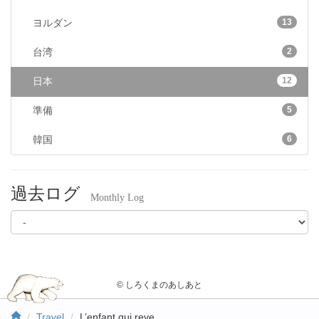
13
ヨルダン
2
台湾
12
日本
5
準備
6
韓国
過去ログ
Monthly Log
© しろくまのあしあと
Travel
L’enfant qui reve