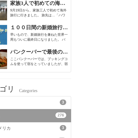
いで我慢！です。 嫁が前回の記事で
家族3人で初めての海外旅行
も書いていますが、今回は自転車を二
9月19日から、家族三人で初めて海外
台輪行で持って来ています。当然、空
旅行に行きました。 旅先は…「ハワ
港からのザ・バスには乗れないので、
イ」 旦那と娘は初めてのハワイで、
あらかじめタ...
私は、高校生の時に家族が当てた年賀
１００日間の新婚旅行を終えて
はがきのお年玉商品「ハワイ旅行」以
早いもので、新婚旅行を兼ねた世界一
来の２回目です。 娘は、1歳4か月で
周もついに最終日になりました。 バ
飛行機未経験なのでどうなるやら…不
ンクーバー国際空港。ラスト便はANA
安な私。 ...
です。16:05発、翌日の18:45着。約11
バンクーバーで最後の夜ご飯
時間かけて日付変更線を超えて東京へ
ここバンクーバーでは、ブッキングコ
戻ります。 そして11/1、羽田空港到
ムを使って宿をとっていましたが、宿
着！ついに地球を一周しまし...
の周りにはヤク中っぽい人がたむろし
ていたり、雰囲気がちょい危ない感じ
だったので・・・ 怖いのもありまし
たが、世界一周の最終日に、ここで過
ゴリ
ごすのはなんだかな、ということで街
Categories
の中心に近いエリアの...
3
276
l
3
メリカ