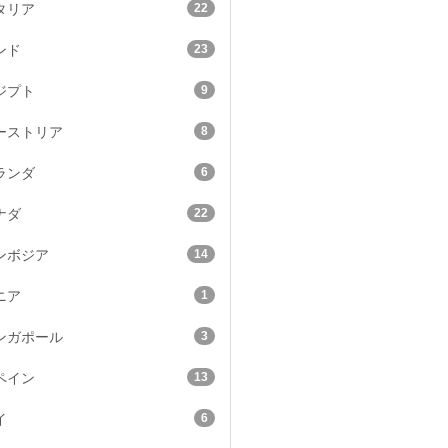
22
タリア
23
ンド
9
ジプト
8
ーストリア
6
ランダ
22
ナダ
14
ンボジア
1
ニア
3
ンガポール
13
ペイン
6
イ