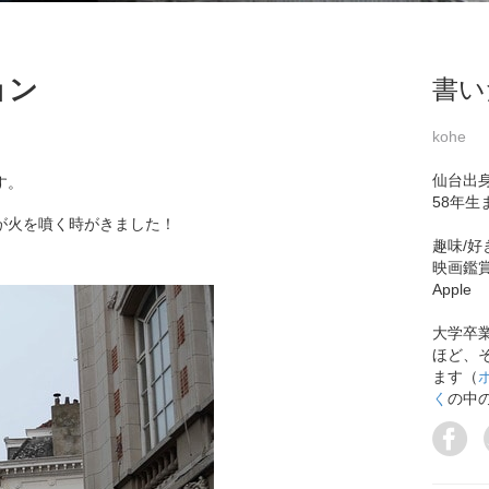
ョン
書い
kohe
仙台出
す。
58年生
が火を噴く時がきました！
趣味/好
映画鑑
Apple
大学卒
ほど、
ます（
く
の中