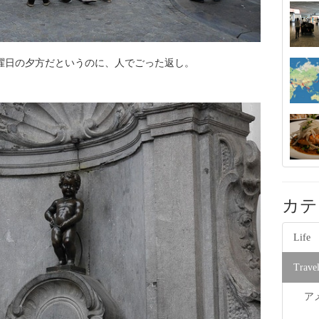
曜日の夕方だというのに、人でごった返し。
カテ
Life
Trave
ア