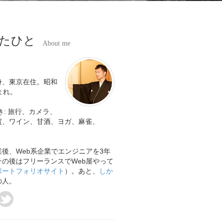
たひと
About me
身、東京在住。昭和
まれ。
き: 旅行、カメラ、
賞、ワイン、甘酒、ヨガ、麻雀、
業後、Web系企業でエンジニアを3年
その後はフリーランスでWeb屋やって
ポートフォリオサイト
）。あと、
しか
の人。