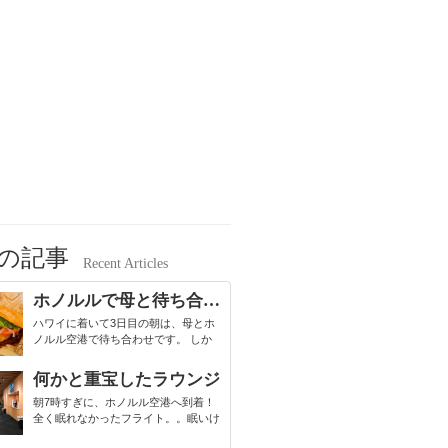
の記事
Recent Articles
ホノルルで母と待ち合わせ
ハワイに着いて3日目の朝は、母とホ
ノルル空港で待ち合わせです。 しか
し、娘の時差ボケがひどく、夜中はず
ーっとヒステリック状態。。何をして
何かと重宝したラウンジ
も泣きわめく娘を目の前にして、いつ
朝7時すぎに、ホノルル空港へ到着！
もと違う様子に心配…。私も泣きたい
全く眠れなかったフライト。。眠いけ
くらいでした。 翌日、約束の時間よ
ど、時差ボケ対策として、夜まで寝な
り遅れてしまい...