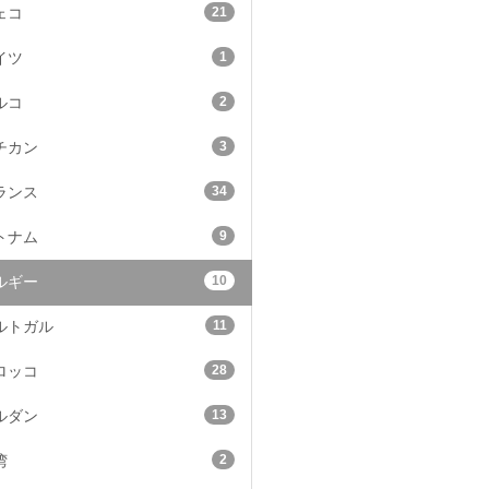
21
ェコ
1
イツ
2
ルコ
3
チカン
34
ランス
9
トナム
10
ルギー
11
ルトガル
28
ロッコ
13
ルダン
2
湾