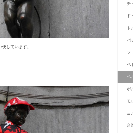
チ
ド
ト
バ
小便しています。
フ
ベ
ベ
ポ
モ
ヨ
台