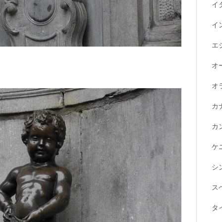
イ
イ
エ
オ
オ
カ
カ
ケ
シ
ス
タ