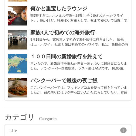
ク状態。。何をしても泣きわめく娘を目の前にして、いつもと違
う様子に心配…。私も泣きたいくらいでした。 翌日、約束の時間
何かと重宝したラウンジ
より遅れてしまい...
朝7時すぎに、ホノルル空港へ到着！ 全く眠れなかったフライ
ト。。眠いけど、時差ボケ対策として、夜まで寝ないで我慢！で
す。 嫁が前回の記事でも書いていますが、今回は自転車を二台輪
行で持って来ています。当然、空港からのザ・バスには乗れない
家族3人で初めての海外旅行
ので、あらかじめタ...
9月19日から、家族三人で初めて海外旅行に行きました。 旅先
は…「ハワイ」 旦那と娘は初めてのハワイで、私は、高校生の時
に家族が当てた年賀はがきのお年玉商品「ハワイ旅行」以来の２
回目です。 娘は、1歳4か月で飛行機未経験なのでどうなるや
１００日間の新婚旅行を終えて
ら…不安な私。 ...
早いもので、新婚旅行を兼ねた世界一周もついに最終日になりま
した。 バンクーバー国際空港。ラスト便はANAです。16:05発、
翌日の18:45着。約11時間かけて日付変更線を超えて東京へ戻り
ます。 そして11/1、羽田空港到着！ついに地球を一周しまし...
バンクーバーで最後の夜ご飯
ここバンクーバーでは、ブッキングコムを使って宿をとっていま
したが、宿の周りにはヤク中っぽい人がたむろしていたり、雰囲
気がちょい危ない感じだったので・・・ 怖いのもありましたが、
世界一周の最終日に、ここで過ごすのはなんだかな、ということ
で街の中心に近いエリアの...
カテゴリ
Categories
3
Life